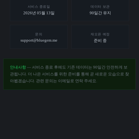
서비스 종료일
데이터 보관
2026년 05월 13일
90일간 유지
문의
재오픈 예정
support@bluegem.me
준비 중
안내사항
— 서비스 종료 후에도 기존 데이터는 90일간 안전하게 보
관됩니다. 더 나은 서비스를 위한 준비를 통해 곧 새로운 모습으로 찾
아뵙겠습니다. 관련 문의는 이메일로 연락 주세요.