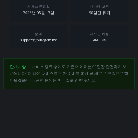
서비스 종료일
데이터 보관
2026년 05월 13일
90일간 유지
문의
재오픈 예정
support@bluegem.me
준비 중
안내사항
— 서비스 종료 후에도 기존 데이터는 90일간 안전하게 보
관됩니다. 더 나은 서비스를 위한 준비를 통해 곧 새로운 모습으로 찾
아뵙겠습니다. 관련 문의는 이메일로 연락 주세요.