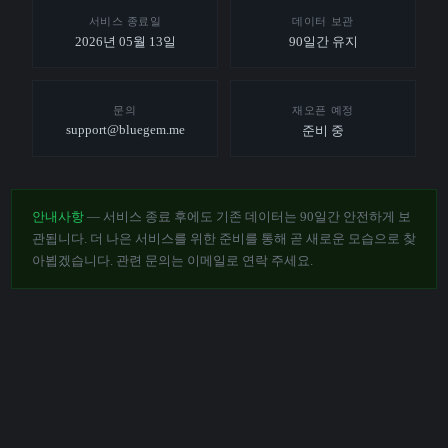
서비스 종료일
데이터 보관
2026년 05월 13일
90일간 유지
문의
재오픈 예정
support@bluegem.me
준비 중
안내사항
— 서비스 종료 후에도 기존 데이터는 90일간 안전하게 보
관됩니다. 더 나은 서비스를 위한 준비를 통해 곧 새로운 모습으로 찾
아뵙겠습니다. 관련 문의는 이메일로 연락 주세요.