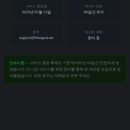
서비스 종료일
데이터 보관
2026년 05월 13일
90일간 유지
문의
재오픈 예정
support@bluegem.me
준비 중
안내사항
— 서비스 종료 후에도 기존 데이터는 90일간 안전하게 보
관됩니다. 더 나은 서비스를 위한 준비를 통해 곧 새로운 모습으로 찾
아뵙겠습니다. 관련 문의는 이메일로 연락 주세요.