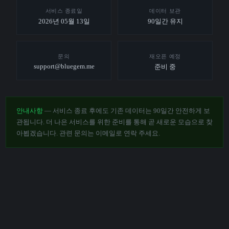
서비스 종료일
데이터 보관
2026년 05월 13일
90일간 유지
문의
재오픈 예정
support@bluegem.me
준비 중
안내사항
— 서비스 종료 후에도 기존 데이터는 90일간 안전하게 보
관됩니다. 더 나은 서비스를 위한 준비를 통해 곧 새로운 모습으로 찾
아뵙겠습니다. 관련 문의는 이메일로 연락 주세요.