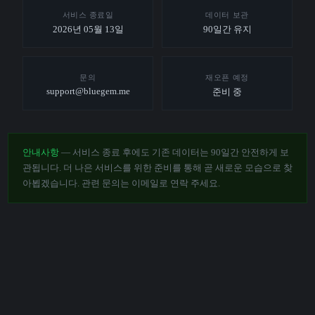
서비스 종료일
데이터 보관
2026년 05월 13일
90일간 유지
문의
재오픈 예정
support@bluegem.me
준비 중
안내사항
— 서비스 종료 후에도 기존 데이터는 90일간 안전하게 보
관됩니다. 더 나은 서비스를 위한 준비를 통해 곧 새로운 모습으로 찾
아뵙겠습니다. 관련 문의는 이메일로 연락 주세요.