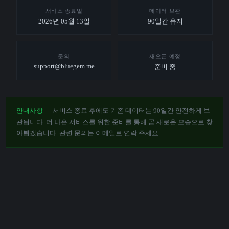
서비스 종료일
데이터 보관
2026년 05월 13일
90일간 유지
문의
재오픈 예정
support@bluegem.me
준비 중
안내사항
— 서비스 종료 후에도 기존 데이터는 90일간 안전하게 보
관됩니다. 더 나은 서비스를 위한 준비를 통해 곧 새로운 모습으로 찾
아뵙겠습니다. 관련 문의는 이메일로 연락 주세요.