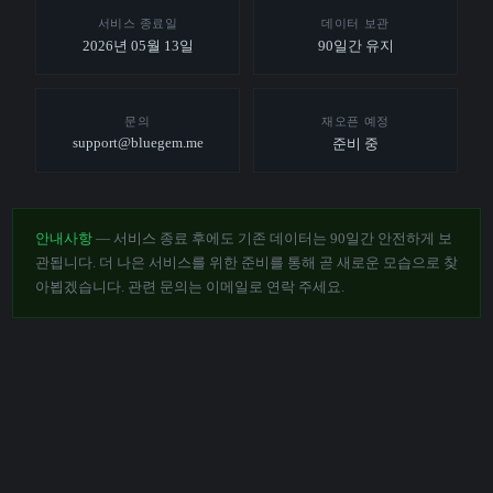
서비스 종료일
데이터 보관
2026년 05월 13일
90일간 유지
문의
재오픈 예정
support@bluegem.me
준비 중
안내사항
— 서비스 종료 후에도 기존 데이터는 90일간 안전하게 보
관됩니다. 더 나은 서비스를 위한 준비를 통해 곧 새로운 모습으로 찾
아뵙겠습니다. 관련 문의는 이메일로 연락 주세요.