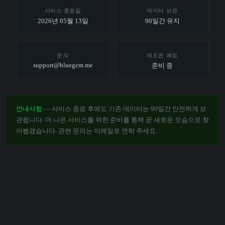
서비스 종료일
데이터 보관
2026년 05월 13일
90일간 유지
문의
재오픈 예정
support@bluegem.me
준비 중
안내사항
— 서비스 종료 후에도 기존 데이터는 90일간 안전하게 보
관됩니다. 더 나은 서비스를 위한 준비를 통해 곧 새로운 모습으로 찾
아뵙겠습니다. 관련 문의는 이메일로 연락 주세요.