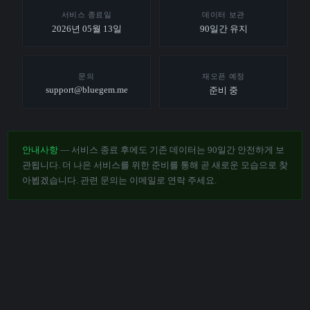
서비스 종료일
데이터 보관
2026년 05월 13일
90일간 유지
문의
재오픈 예정
support@bluegem.me
준비 중
안내사항
— 서비스 종료 후에도 기존 데이터는 90일간 안전하게 보
관됩니다. 더 나은 서비스를 위한 준비를 통해 곧 새로운 모습으로 찾
아뵙겠습니다. 관련 문의는 이메일로 연락 주세요.