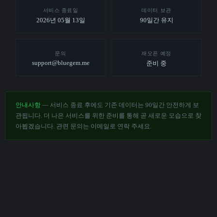
서비스 종료일
데이터 보관
2026년 05월 13일
90일간 유지
문의
재오픈 예정
support@bluegem.me
준비 중
안내사항
— 서비스 종료 후에도 기존 데이터는 90일간 안전하게 보
관됩니다. 더 나은 서비스를 위한 준비를 통해 곧 새로운 모습으로 찾
아뵙겠습니다. 관련 문의는 이메일로 연락 주세요.