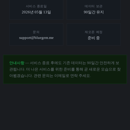
서비스 종료일
데이터 보관
2026년 05월 13일
90일간 유지
문의
재오픈 예정
support@bluegem.me
준비 중
안내사항
— 서비스 종료 후에도 기존 데이터는 90일간 안전하게 보
관됩니다. 더 나은 서비스를 위한 준비를 통해 곧 새로운 모습으로 찾
아뵙겠습니다. 관련 문의는 이메일로 연락 주세요.