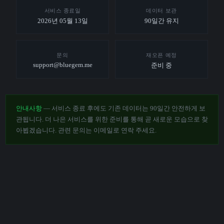
서비스 종료일
데이터 보관
2026년 05월 13일
90일간 유지
문의
재오픈 예정
support@bluegem.me
준비 중
안내사항
— 서비스 종료 후에도 기존 데이터는 90일간 안전하게 보
관됩니다. 더 나은 서비스를 위한 준비를 통해 곧 새로운 모습으로 찾
아뵙겠습니다. 관련 문의는 이메일로 연락 주세요.