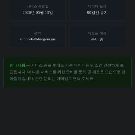
서비스 종료일
데이터 보관
2026년 05월 13일
90일간 유지
문의
재오픈 예정
support@bluegem.me
준비 중
안내사항
— 서비스 종료 후에도 기존 데이터는 90일간 안전하게 보
관됩니다. 더 나은 서비스를 위한 준비를 통해 곧 새로운 모습으로 찾
아뵙겠습니다. 관련 문의는 이메일로 연락 주세요.