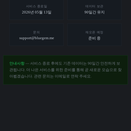
서비스 종료일
데이터 보관
2026년 05월 13일
90일간 유지
문의
재오픈 예정
support@bluegem.me
준비 중
안내사항
— 서비스 종료 후에도 기존 데이터는 90일간 안전하게 보
관됩니다. 더 나은 서비스를 위한 준비를 통해 곧 새로운 모습으로 찾
아뵙겠습니다. 관련 문의는 이메일로 연락 주세요.