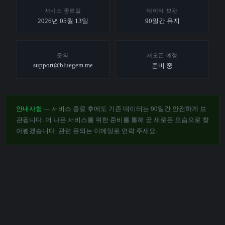
서비스 종료일
데이터 보관
2026년 05월 13일
90일간 유지
문의
재오픈 예정
support@bluegem.me
준비 중
안내사항
— 서비스 종료 후에도 기존 데이터는 90일간 안전하게 보
관됩니다. 더 나은 서비스를 위한 준비를 통해 곧 새로운 모습으로 찾
아뵙겠습니다. 관련 문의는 이메일로 연락 주세요.