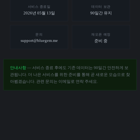
서비스 종료일
데이터 보관
2026년 05월 13일
90일간 유지
문의
재오픈 예정
support@bluegem.me
준비 중
안내사항
— 서비스 종료 후에도 기존 데이터는 90일간 안전하게 보
관됩니다. 더 나은 서비스를 위한 준비를 통해 곧 새로운 모습으로 찾
아뵙겠습니다. 관련 문의는 이메일로 연락 주세요.