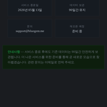
서비스 종료일
데이터 보관
2026년 05월 13일
90일간 유지
문의
재오픈 예정
support@bluegem.me
준비 중
안내사항
— 서비스 종료 후에도 기존 데이터는 90일간 안전하게 보
관됩니다. 더 나은 서비스를 위한 준비를 통해 곧 새로운 모습으로 찾
아뵙겠습니다. 관련 문의는 이메일로 연락 주세요.