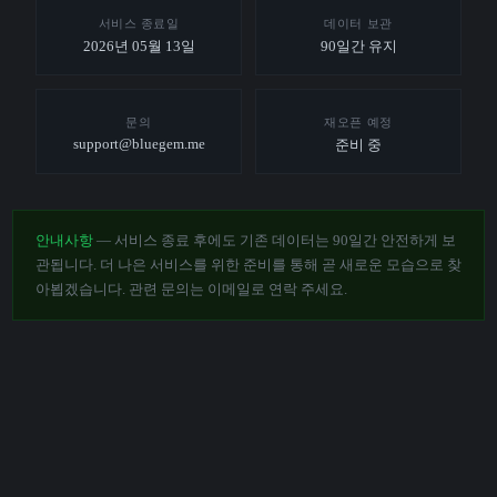
서비스 종료일
데이터 보관
2026년 05월 13일
90일간 유지
문의
재오픈 예정
support@bluegem.me
준비 중
안내사항
— 서비스 종료 후에도 기존 데이터는 90일간 안전하게 보
관됩니다. 더 나은 서비스를 위한 준비를 통해 곧 새로운 모습으로 찾
아뵙겠습니다. 관련 문의는 이메일로 연락 주세요.