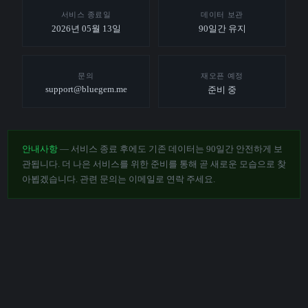
서비스 종료일
데이터 보관
2026년 05월 13일
90일간 유지
문의
재오픈 예정
support@bluegem.me
준비 중
안내사항
— 서비스 종료 후에도 기존 데이터는 90일간 안전하게 보
관됩니다. 더 나은 서비스를 위한 준비를 통해 곧 새로운 모습으로 찾
아뵙겠습니다. 관련 문의는 이메일로 연락 주세요.