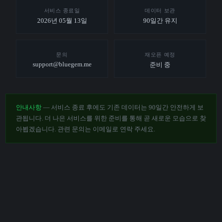
서비스 종료일
데이터 보관
2026년 05월 13일
90일간 유지
문의
재오픈 예정
support@bluegem.me
준비 중
안내사항
— 서비스 종료 후에도 기존 데이터는 90일간 안전하게 보
관됩니다. 더 나은 서비스를 위한 준비를 통해 곧 새로운 모습으로 찾
아뵙겠습니다. 관련 문의는 이메일로 연락 주세요.