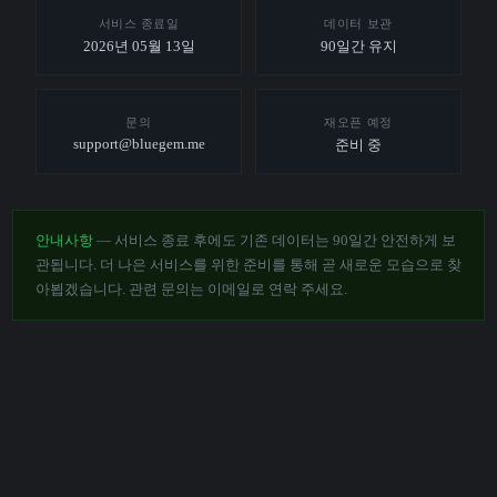
서비스 종료일
데이터 보관
2026년 05월 13일
90일간 유지
문의
재오픈 예정
support@bluegem.me
준비 중
안내사항
— 서비스 종료 후에도 기존 데이터는 90일간 안전하게 보
관됩니다. 더 나은 서비스를 위한 준비를 통해 곧 새로운 모습으로 찾
아뵙겠습니다. 관련 문의는 이메일로 연락 주세요.