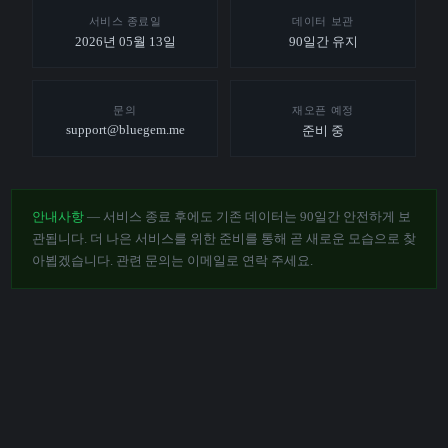
서비스 종료일
데이터 보관
2026년 05월 13일
90일간 유지
문의
재오픈 예정
support@bluegem.me
준비 중
안내사항
— 서비스 종료 후에도 기존 데이터는 90일간 안전하게 보
관됩니다. 더 나은 서비스를 위한 준비를 통해 곧 새로운 모습으로 찾
아뵙겠습니다. 관련 문의는 이메일로 연락 주세요.