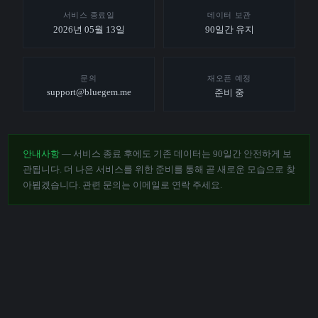
서비스 종료일
데이터 보관
2026년 05월 13일
90일간 유지
문의
재오픈 예정
support@bluegem.me
준비 중
안내사항
— 서비스 종료 후에도 기존 데이터는 90일간 안전하게 보
관됩니다. 더 나은 서비스를 위한 준비를 통해 곧 새로운 모습으로 찾
아뵙겠습니다. 관련 문의는 이메일로 연락 주세요.