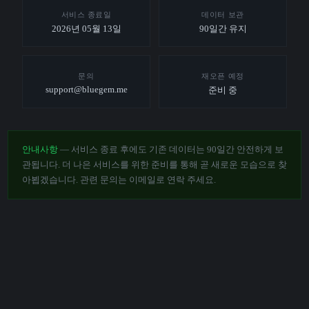
서비스 종료일
데이터 보관
2026년 05월 13일
90일간 유지
문의
재오픈 예정
support@bluegem.me
준비 중
안내사항
— 서비스 종료 후에도 기존 데이터는 90일간 안전하게 보
관됩니다. 더 나은 서비스를 위한 준비를 통해 곧 새로운 모습으로 찾
아뵙겠습니다. 관련 문의는 이메일로 연락 주세요.