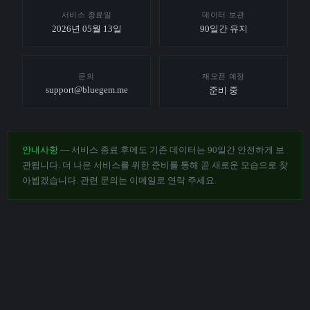
서비스 종료일
데이터 보관
2026년 05월 13일
90일간 유지
문의
재오픈 예정
support@bluegem.me
준비 중
안내사항
— 서비스 종료 후에도 기존 데이터는 90일간 안전하게 보
관됩니다. 더 나은 서비스를 위한 준비를 통해 곧 새로운 모습으로 찾
아뵙겠습니다. 관련 문의는 이메일로 연락 주세요.