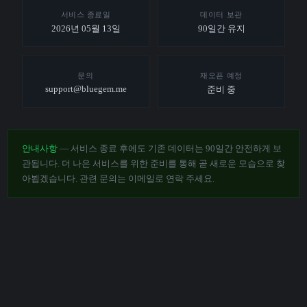
서비스 종료일
데이터 보관
2026년 05월 13일
90일간 유지
문의
재오픈 예정
support@bluegem.me
준비 중
안내사항
— 서비스 종료 후에도 기존 데이터는 90일간 안전하게 보
관됩니다. 더 나은 서비스를 위한 준비를 통해 곧 새로운 모습으로 찾
아뵙겠습니다. 관련 문의는 이메일로 연락 주세요.