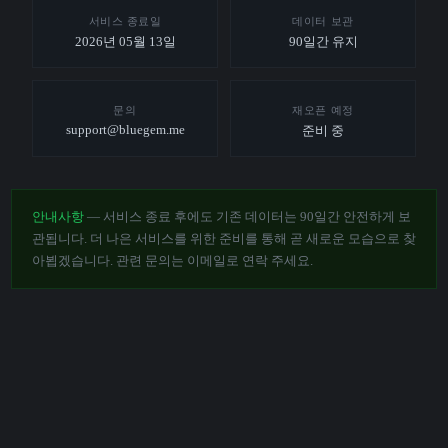
서비스 종료일
데이터 보관
2026년 05월 13일
90일간 유지
문의
재오픈 예정
support@bluegem.me
준비 중
안내사항
— 서비스 종료 후에도 기존 데이터는 90일간 안전하게 보
관됩니다. 더 나은 서비스를 위한 준비를 통해 곧 새로운 모습으로 찾
아뵙겠습니다. 관련 문의는 이메일로 연락 주세요.