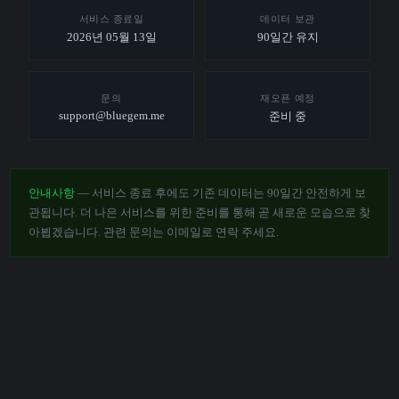
서비스 종료일
데이터 보관
2026년 05월 13일
90일간 유지
문의
재오픈 예정
support@bluegem.me
준비 중
안내사항
— 서비스 종료 후에도 기존 데이터는 90일간 안전하게 보
관됩니다. 더 나은 서비스를 위한 준비를 통해 곧 새로운 모습으로 찾
아뵙겠습니다. 관련 문의는 이메일로 연락 주세요.