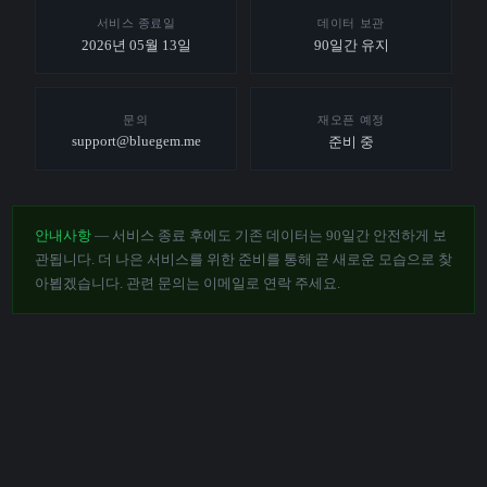
서비스 종료일
데이터 보관
2026년 05월 13일
90일간 유지
문의
재오픈 예정
support@bluegem.me
준비 중
안내사항
— 서비스 종료 후에도 기존 데이터는 90일간 안전하게 보
관됩니다. 더 나은 서비스를 위한 준비를 통해 곧 새로운 모습으로 찾
아뵙겠습니다. 관련 문의는 이메일로 연락 주세요.