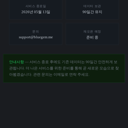
서비스 종료일
데이터 보관
2026년 05월 13일
90일간 유지
문의
재오픈 예정
support@bluegem.me
준비 중
안내사항
— 서비스 종료 후에도 기존 데이터는 90일간 안전하게 보
관됩니다. 더 나은 서비스를 위한 준비를 통해 곧 새로운 모습으로 찾
아뵙겠습니다. 관련 문의는 이메일로 연락 주세요.