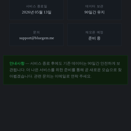
서비스 종료일
데이터 보관
2026년 05월 13일
90일간 유지
문의
재오픈 예정
support@bluegem.me
준비 중
안내사항
— 서비스 종료 후에도 기존 데이터는 90일간 안전하게 보
관됩니다. 더 나은 서비스를 위한 준비를 통해 곧 새로운 모습으로 찾
아뵙겠습니다. 관련 문의는 이메일로 연락 주세요.