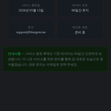
서비스 종료일
데이터 보관
2026년 05월 13일
90일간 유지
문의
재오픈 예정
support@bluegem.me
준비 중
안내사항
— 서비스 종료 후에도 기존 데이터는 90일간 안전하게 보
관됩니다. 더 나은 서비스를 위한 준비를 통해 곧 새로운 모습으로 찾
아뵙겠습니다. 관련 문의는 이메일로 연락 주세요.