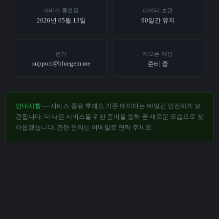
서비스 종료일
데이터 보관
2026년 05월 13일
90일간 유지
문의
재오픈 예정
support@bluegem.me
준비 중
안내사항
— 서비스 종료 후에도 기존 데이터는 90일간 안전하게 보
관됩니다. 더 나은 서비스를 위한 준비를 통해 곧 새로운 모습으로 찾
아뵙겠습니다. 관련 문의는 이메일로 연락 주세요.