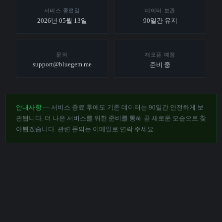
서비스 종료일
데이터 보관
2026년 05월 13일
90일간 유지
문의
재오픈 예정
support@bluegem.me
준비 중
안내사항
— 서비스 종료 후에도 기존 데이터는 90일간 안전하게 보
관됩니다. 더 나은 서비스를 위한 준비를 통해 곧 새로운 모습으로 찾
아뵙겠습니다. 관련 문의는 이메일로 연락 주세요.