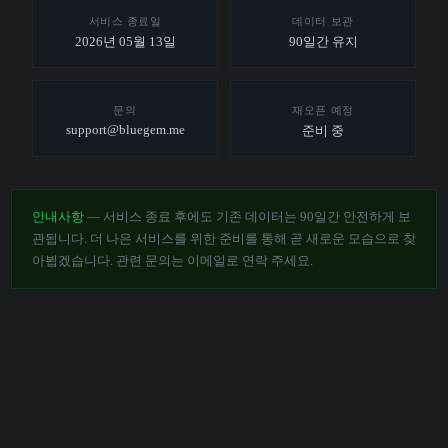
서비스 종료일
데이터 보관
2026년 05월 13일
90일간 유지
문의
재오픈 예정
support@bluegem.me
준비 중
안내사항
— 서비스 종료 후에도 기존 데이터는 90일간 안전하게 보
관됩니다. 더 나은 서비스를 위한 준비를 통해 곧 새로운 모습으로 찾
아뵙겠습니다. 관련 문의는 이메일로 연락 주세요.