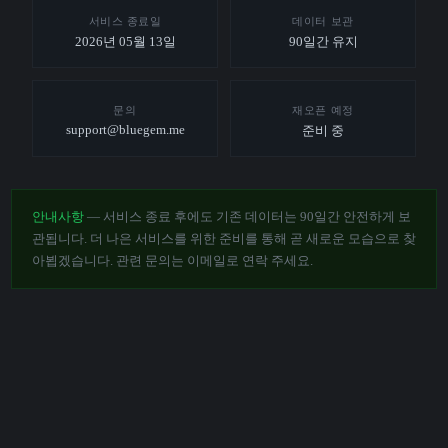
서비스 종료일
데이터 보관
2026년 05월 13일
90일간 유지
문의
재오픈 예정
support@bluegem.me
준비 중
안내사항
— 서비스 종료 후에도 기존 데이터는 90일간 안전하게 보
관됩니다. 더 나은 서비스를 위한 준비를 통해 곧 새로운 모습으로 찾
아뵙겠습니다. 관련 문의는 이메일로 연락 주세요.