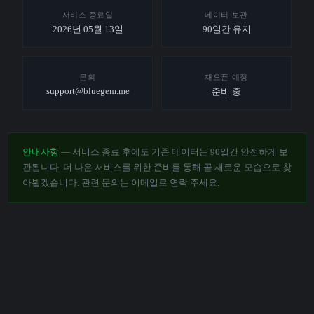
서비스 종료일
데이터 보관
2026년 05월 13일
90일간 유지
문의
재오픈 예정
support@bluegem.me
준비 중
안내사항
— 서비스 종료 후에도 기존 데이터는 90일간 안전하게 보
관됩니다. 더 나은 서비스를 위한 준비를 통해 곧 새로운 모습으로 찾
아뵙겠습니다. 관련 문의는 이메일로 연락 주세요.