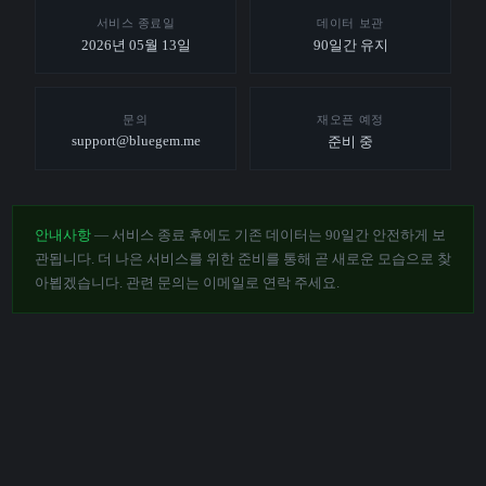
서비스 종료일
데이터 보관
2026년 05월 13일
90일간 유지
문의
재오픈 예정
support@bluegem.me
준비 중
안내사항
— 서비스 종료 후에도 기존 데이터는 90일간 안전하게 보
관됩니다. 더 나은 서비스를 위한 준비를 통해 곧 새로운 모습으로 찾
아뵙겠습니다. 관련 문의는 이메일로 연락 주세요.