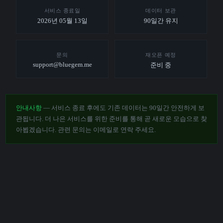
서비스 종료일
데이터 보관
2026년 05월 13일
90일간 유지
문의
재오픈 예정
support@bluegem.me
준비 중
안내사항
— 서비스 종료 후에도 기존 데이터는 90일간 안전하게 보
관됩니다. 더 나은 서비스를 위한 준비를 통해 곧 새로운 모습으로 찾
아뵙겠습니다. 관련 문의는 이메일로 연락 주세요.