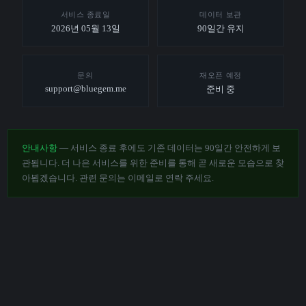
서비스 종료일
데이터 보관
2026년 05월 13일
90일간 유지
문의
재오픈 예정
support@bluegem.me
준비 중
안내사항
— 서비스 종료 후에도 기존 데이터는 90일간 안전하게 보
관됩니다. 더 나은 서비스를 위한 준비를 통해 곧 새로운 모습으로 찾
아뵙겠습니다. 관련 문의는 이메일로 연락 주세요.