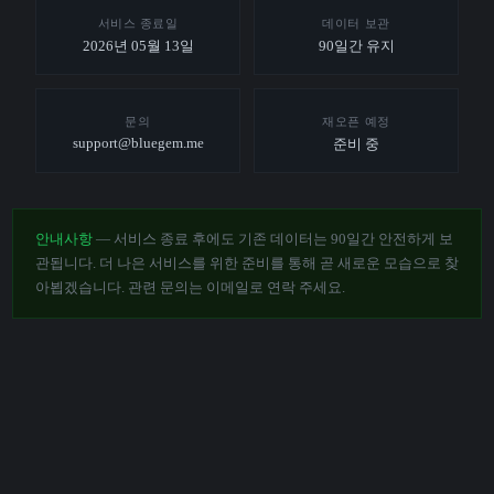
서비스 종료일
데이터 보관
2026년 05월 13일
90일간 유지
문의
재오픈 예정
support@bluegem.me
준비 중
안내사항
— 서비스 종료 후에도 기존 데이터는 90일간 안전하게 보
관됩니다. 더 나은 서비스를 위한 준비를 통해 곧 새로운 모습으로 찾
아뵙겠습니다. 관련 문의는 이메일로 연락 주세요.