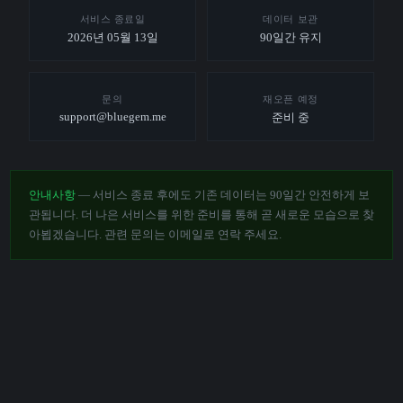
서비스 종료일
데이터 보관
2026년 05월 13일
90일간 유지
문의
재오픈 예정
support@bluegem.me
준비 중
안내사항
— 서비스 종료 후에도 기존 데이터는 90일간 안전하게 보
관됩니다. 더 나은 서비스를 위한 준비를 통해 곧 새로운 모습으로 찾
아뵙겠습니다. 관련 문의는 이메일로 연락 주세요.