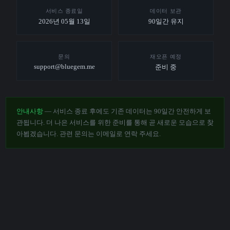
서비스 종료일
데이터 보관
2026년 05월 13일
90일간 유지
문의
재오픈 예정
support@bluegem.me
준비 중
안내사항
— 서비스 종료 후에도 기존 데이터는 90일간 안전하게 보
관됩니다. 더 나은 서비스를 위한 준비를 통해 곧 새로운 모습으로 찾
아뵙겠습니다. 관련 문의는 이메일로 연락 주세요.