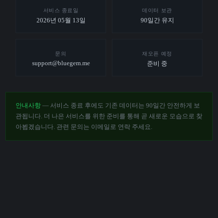
서비스 종료일
데이터 보관
2026년 05월 13일
90일간 유지
문의
재오픈 예정
support@bluegem.me
준비 중
안내사항
— 서비스 종료 후에도 기존 데이터는 90일간 안전하게 보
관됩니다. 더 나은 서비스를 위한 준비를 통해 곧 새로운 모습으로 찾
아뵙겠습니다. 관련 문의는 이메일로 연락 주세요.