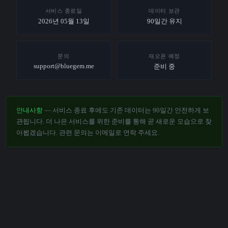
서비스 종료일
데이터 보관
2026년 05월 13일
90일간 유지
문의
재오픈 예정
support@bluegem.me
준비 중
안내사항
— 서비스 종료 후에도 기존 데이터는 90일간 안전하게 보
관됩니다. 더 나은 서비스를 위한 준비를 통해 곧 새로운 모습으로 찾
아뵙겠습니다. 관련 문의는 이메일로 연락 주세요.