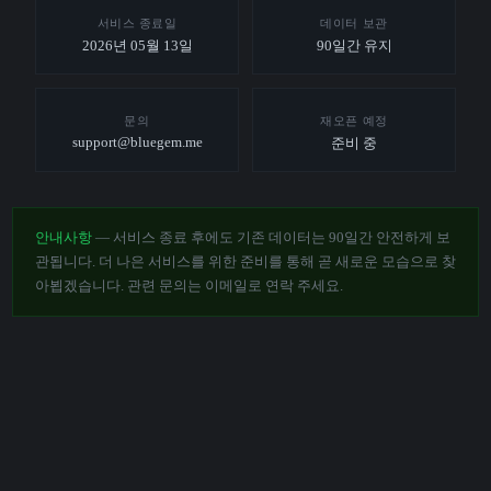
서비스 종료일
데이터 보관
2026년 05월 13일
90일간 유지
문의
재오픈 예정
support@bluegem.me
준비 중
안내사항
— 서비스 종료 후에도 기존 데이터는 90일간 안전하게 보
관됩니다. 더 나은 서비스를 위한 준비를 통해 곧 새로운 모습으로 찾
아뵙겠습니다. 관련 문의는 이메일로 연락 주세요.