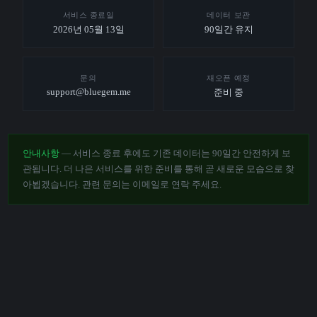
서비스 종료일
데이터 보관
2026년 05월 13일
90일간 유지
문의
재오픈 예정
support@bluegem.me
준비 중
안내사항
— 서비스 종료 후에도 기존 데이터는 90일간 안전하게 보
관됩니다. 더 나은 서비스를 위한 준비를 통해 곧 새로운 모습으로 찾
아뵙겠습니다. 관련 문의는 이메일로 연락 주세요.