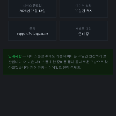
서비스 종료일
데이터 보관
2026년 05월 13일
90일간 유지
문의
재오픈 예정
support@bluegem.me
준비 중
안내사항
— 서비스 종료 후에도 기존 데이터는 90일간 안전하게 보
관됩니다. 더 나은 서비스를 위한 준비를 통해 곧 새로운 모습으로 찾
아뵙겠습니다. 관련 문의는 이메일로 연락 주세요.