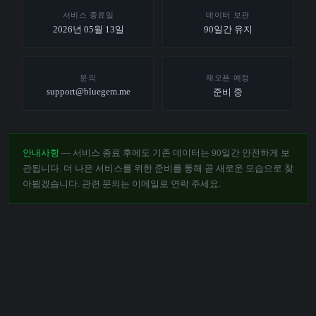
서비스 종료일
데이터 보관
2026년 05월 13일
90일간 유지
문의
재오픈 예정
support@bluegem.me
준비 중
안내사항
— 서비스 종료 후에도 기존 데이터는 90일간 안전하게 보
관됩니다. 더 나은 서비스를 위한 준비를 통해 곧 새로운 모습으로 찾
아뵙겠습니다. 관련 문의는 이메일로 연락 주세요.